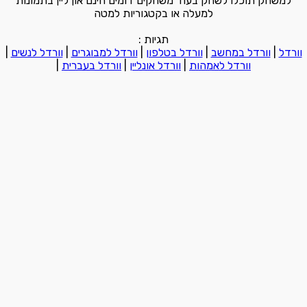
למשחק תוכלו לשחק בעוד משחקים דומים חינם און ליין בתמונות
למעלה או בקטגוריות למטה
תגיות :
וורדל
|
וורדל במחשב
|
וורדל בטלפון
|
וורדל למבוגרים
|
וורדל לנשים
|
וורדל לאמהות
|
וורדל אונליין
|
וורדל בעברית
|