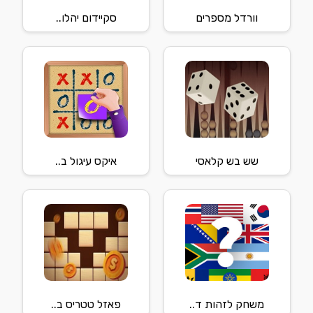
וורדל מספרים
סקיידום יהלו..
שש בש קלאסי
איקס עיגול ב..
משחק לזהות ד..
פאזל טטריס ב..