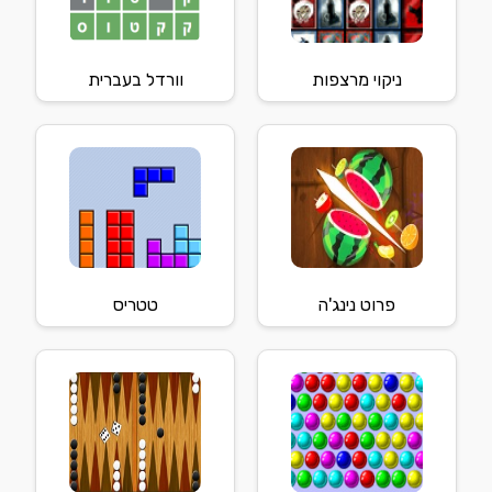
ניקוי מרצפות
וורדל בעברית
פרוט נינג'ה
טטריס