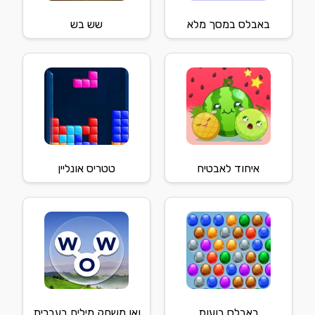
באבלס במסך מלא
שש בש
איחוד לאבטיח
טטריס אונליין
באבלס בועות
ואו משחק מילים בעברית