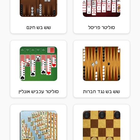
סוליטר פריסל
שש בש חינם
שש בש נגד חברות
סוליטר עכביש אונליין