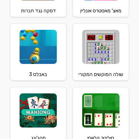
מאצ' מאסטרס אונליין
דמקה נגד חברות
שולה המוקשים המקורי
באבלס 3
סוליטר קלאסי
מהג'ונג