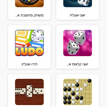
יאצי אונלייו
משחק מחשבת א..
יאצי קלאסי א..
לודו אונליין