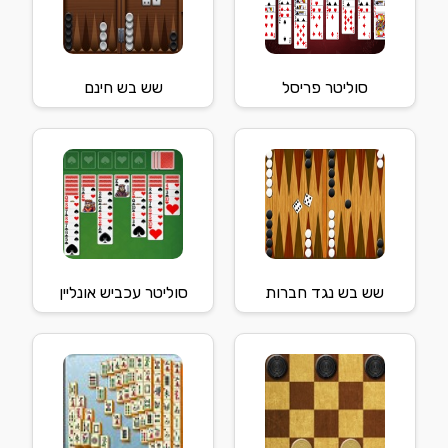
סוליטר פריסל
שש בש חינם
שש בש נגד חברות
סוליטר עכביש אונליין