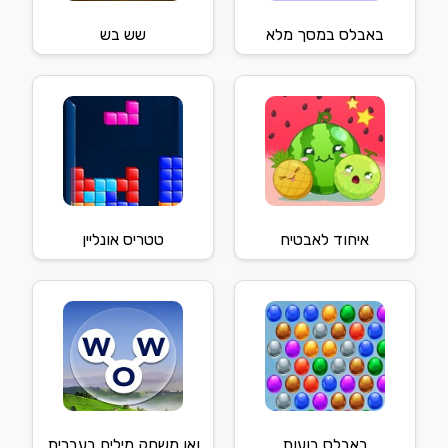
באבלס במסך מלא
שש בש
איחוד לאבטיח
טטריס אונליין
באבלס בועות
ואו משחק מילים בעברית