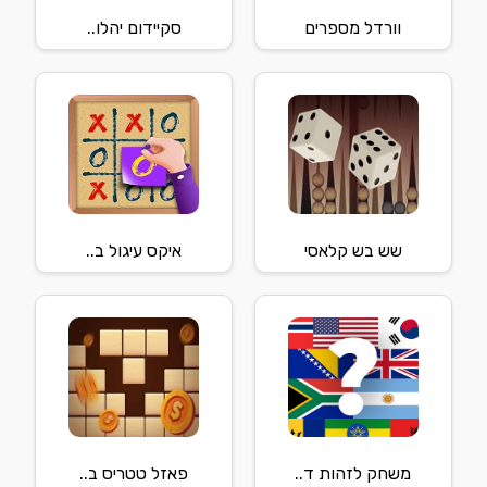
וורדל מספרים
סקיידום יהלו..
שש בש קלאסי
איקס עיגול ב..
משחק לזהות ד..
פאזל טטריס ב..