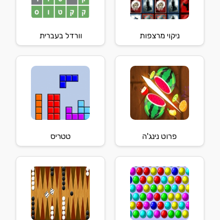
ניקוי מרצפות
וורדל בעברית
פרוט נינג'ה
טטריס