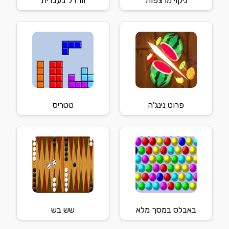
ניקוי מרצפות
וורדל בעברית
פרוט נינג'ה
טטריס
באבלס במסך מלא
שש בש