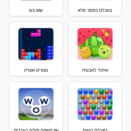
באבלס במסך מלא
שש בש
איחוד לאבטיח
טטריס אונליין
באבלס בועות
ואו משחק מילים בעברית