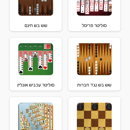
סוליטר פריסל
שש בש חינם
שש בש נגד חברות
סוליטר עכביש אונליין