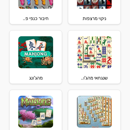
ניקוי מרצפות
חיבור כנפי פ..
שנגחאי מהג'ו..
מהג'ונג