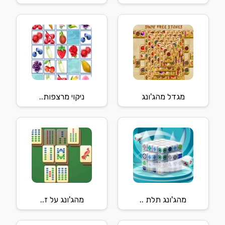
מגדל מהג'ונג
ניקוי מרצפות..
מהג'ונג תלת ..
מהג'ונג על ז..