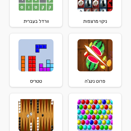
ניקוי מרצפות
וורדל בעברית
פרוט נינג'ה
טטריס