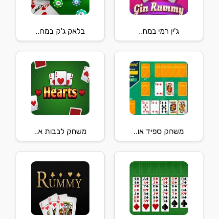
ג'ין רמי במח..
בלאק ג'ק במח..
משחק ספיד או..
משחק לבבות א..