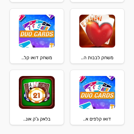
משחק לבבות ה..
משחק דואו קל..
דואו קלפים א..
בלאק ג'ק אונ..