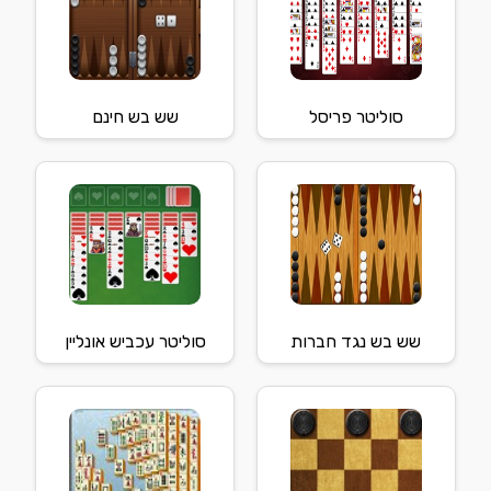
סוליטר פריסל
שש בש חינם
שש בש נגד חברות
סוליטר עכביש אונליין