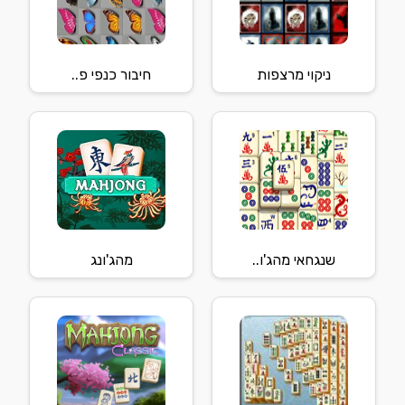
ניקוי מרצפות
חיבור כנפי פ..
שנגחאי מהג'ו..
מהג'ונג