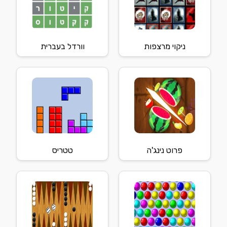
ניקוי מרצפות
וורדל בעברית
פרוט נינג'ה
טטריס