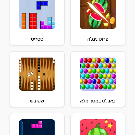
פרוט נינג'ה
טטריס
באבלס במסך מלא
שש בש