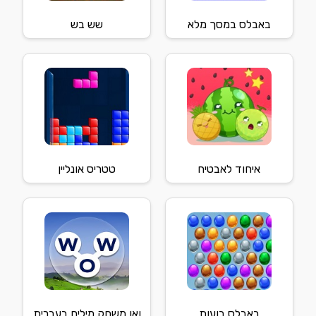
באבלס במסך מלא
שש בש
איחוד לאבטיח
טטריס אונליין
באבלס בועות
ואו משחק מילים בעברית