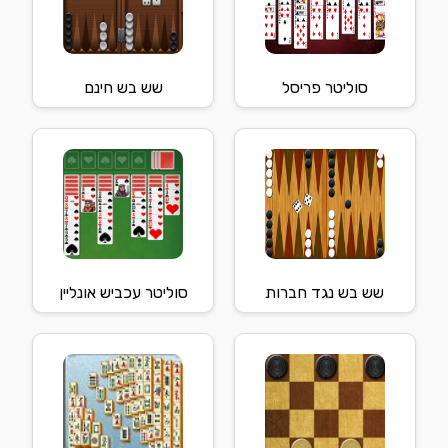
סוליטר פריסל
שש בש חינם
שש בש נגד חברות
סוליטר עכביש אונליין