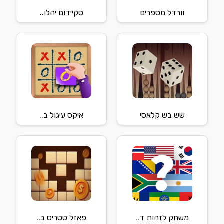
וורדל מספרים
סקיידום יהלו..
שש בש קלאסי
איקס עיגול ב..
משחק לזהות ד..
פאזל טטריס ב..