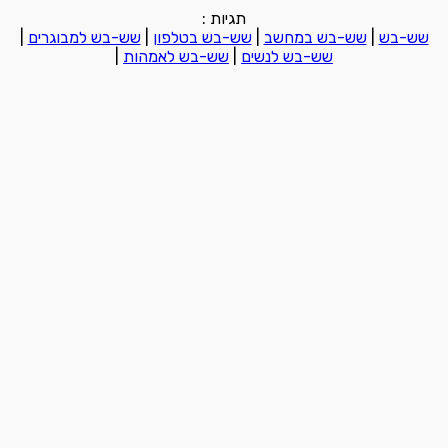
תגיות :
שש-בש
|
שש-בש במחשב
|
שש-בש בטלפון
|
שש-בש למבוגרים
|
שש-בש לנשים
|
שש-בש לאמהות
|