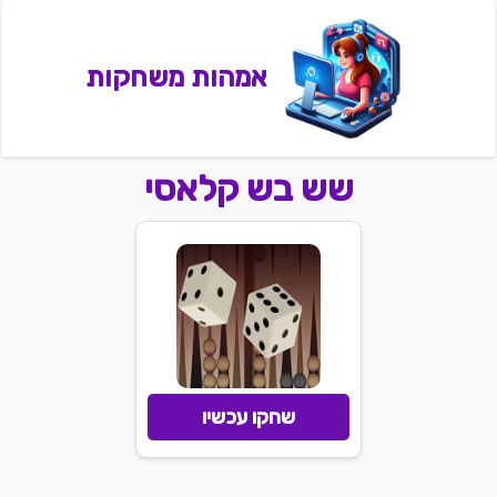
אמהות משחקות
שש בש קלאסי
שחקו עכשיו