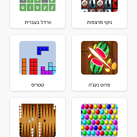
ניקוי מרצפות
וורדל בעברית
פרוט נינג'ה
טטריס