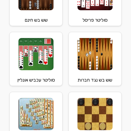
סוליטר פריסל
שש בש חינם
שש בש נגד חברות
סוליטר עכביש אונליין