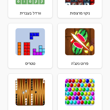
ניקוי מרצפות
וורדל בעברית
פרוט נינג'ה
טטריס