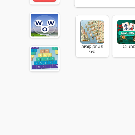
הג'ונג
משחק קוביות
סיני