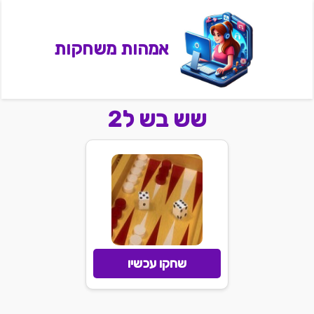
אמהות משחקות
שש בש ל2
שחקו עכשיו