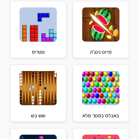
פרוט נינג'ה
טטריס
באבלס במסך מלא
שש בש