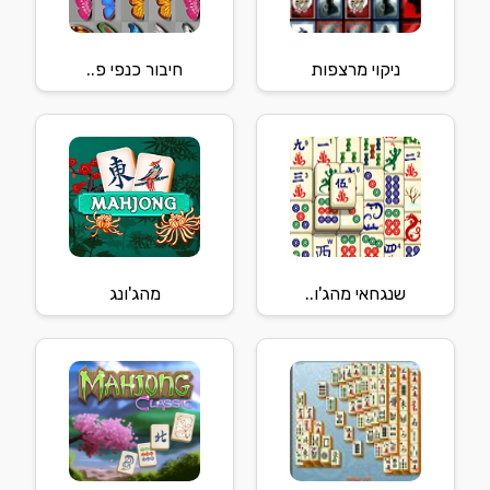
ניקוי מרצפות
חיבור כנפי פ..
שנגחאי מהג'ו..
מהג'ונג