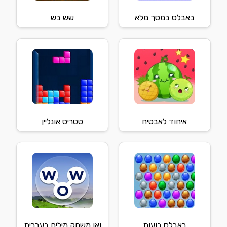
באבלס במסך מלא
שש בש
איחוד לאבטיח
טטריס אונליין
באבלס בועות
ואו משחק מילים בעברית