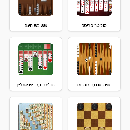
סוליטר פריסל
שש בש חינם
שש בש נגד חברות
סוליטר עכביש אונליין