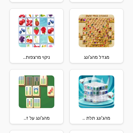
מגדל מהג'ונג
ניקוי מרצפות..
מהג'ונג תלת ..
מהג'ונג על ז..