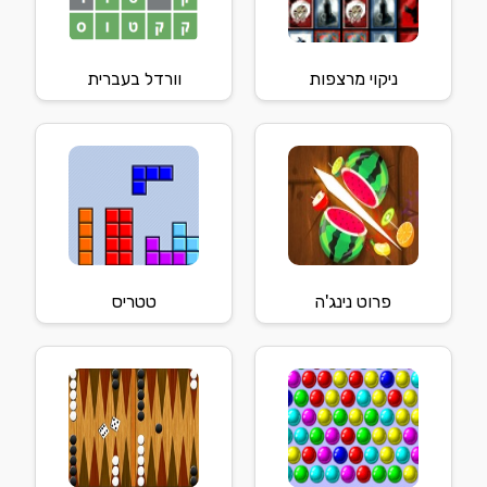
ניקוי מרצפות
וורדל בעברית
פרוט נינג'ה
טטריס