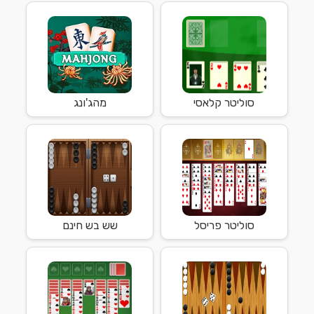
סוליטר קלאסי
מהג'ונג
סוליטר פריסל
שש בש חינם