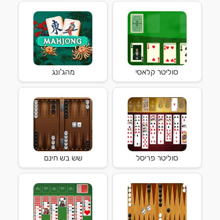
סוליטר קלאסי
מהג'ונג
סוליטר פריסל
שש בש חינם